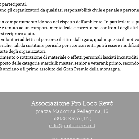
0 partecipanti.
vano gli organizzatori da qualsiasi responsabilità civile e penale a person
un comportamento idoneo nel rispetto dell'ambiente. In particolare si preg
 è tenuto ad un comportamento leale e corretto nei confronti degli altri a
si reciproco aiuto.
volontari addetti sul percorso il ritiro dalla gara, qualunque sia il motivo
che, tali da costituire pericolo per i concorrenti, potrà essere modificat
rte degli organizzatori.
ento o sottrazione di materiale o effetti personali lasciati incustoditi
sto delle categorie maschili: master, senior e veterani; primo, secondo 
più anziano e il primo assoluto del Gran Premio della montagna.
Associazione Pro Loco Revò
piazza Madonna Pellegrina, 18
38028 Revò (TN)
info@prolocorevo.it