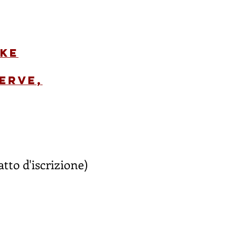
ike
serve,
atto d'iscrizione)