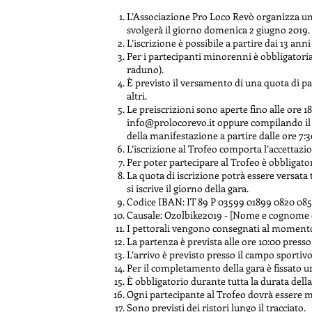
L’Associazione Pro Loco Revò organizza u
svolgerà il giorno domenica 2 giugno 2019.
L’iscrizione è possibile a partire dai 13 anni 
Per i partecipanti minorenni è obbligatoria 
raduno).
È previsto il versamento di una quota di par
altri.
Le preiscrizioni sono aperte fino alle ore 1
info@prolocorevo.it
oppure compilando il 
della manifestazione a partire dalle ore 7:30
L’iscrizione al Trofeo comporta l’accettazio
Per poter partecipare al Trofeo è obbligatori
La quota di iscrizione potrà essere versata 
si iscrive il giorno della gara.
Codice IBAN: IT 89 P 03599 01899 0820 08
Causale: Ozolbike2019 - [Nome e cognome de
I pettorali vengono consegnati al momento 
La partenza è prevista alle ore 10:00 presso
L’arrivo è previsto presso il campo sportivo
Per il completamento della gara è fissato 
È obbligatorio durante tutta la durata della
Ogni partecipante al Trofeo dovrà essere m
Sono previsti dei ristori lungo il tracciato.