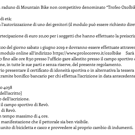
n raduno di Mountain Bike non competitivo denominato “Trofeo Ozolbike 
di età;
l’autorizzazione di uno dei genitori (il modulo può essere richiesto diret
tecipazione di euro 20,00 per i soggetti che hanno effettuato la preiscriz
8:00 del giorno sabato 1 giugno 2019 e dovranno essere effettuate attravers
modulo online all’indirizzo
https://www.prolocorevo.it/ozolbike
Sarà co
 fino alle ore 8:30 presso l’ufficio gare allestito presso il campo sportivo 
ne, in tutte le sue parti e senza riserve, del presente regolamento.
o presentare il certificato di idoneità sportiva o in alternativa la tessera
tramite bonifico bancario per chi effettua l'iscrizione in data antecedente 
50 4038
ll'iscritto]
dell’iscrizione.
 il campo sportivo di Revò.
 di Revò.
un tempo massimo di 4 ore.
 manifestazione che il pettorale sia ben visibile.
unito di bicicletta e casco e provvedere al proprio cambio di indumenti.