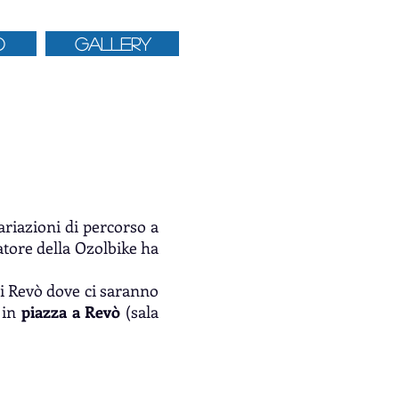
O
GALLERY
ariazioni di percorso a
atore della Ozolbike ha
i Revò dove ci saranno
 in
piazza a Revò
(sala