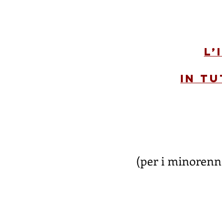
L’
in tu
(per i minorenni 